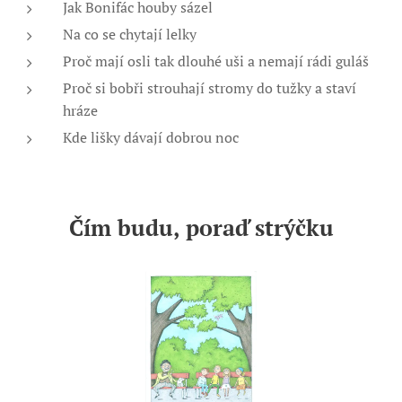
Jak Bonifác houby sázel
Na co se chytají lelky
Proč mají osli tak dlouhé uši a nemají rádi guláš
Proč si bobři strouhají stromy do tužky a staví
hráze
Kde lišky dávají dobrou noc
Čím budu, poraď strýčku