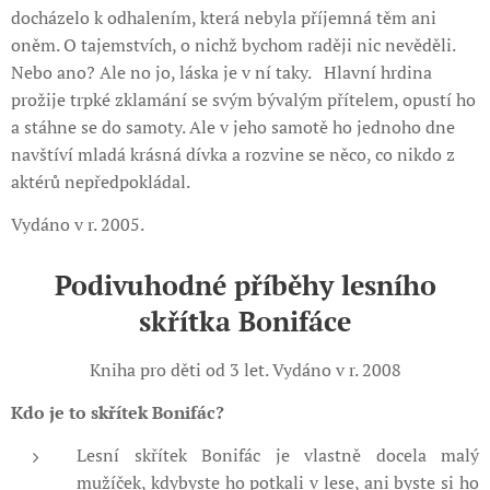
docházelo k odhalením, která nebyla příjemná těm ani
oněm. O tajemstvích, o nichž bychom raději nic nevěděli.
Nebo ano? Ale no jo, láska je v ní taky. Hlavní hrdina
prožije trpké zklamání se svým bývalým přítelem, opustí ho
a stáhne se do samoty. Ale v jeho samotě ho jednoho dne
navštíví mladá krásná dívka a rozvine se něco, co nikdo z
aktérů nepředpokládal.
Vydáno v r. 2005.
Podivuhodné příběhy lesního
skřítka Bonifáce
Kniha pro děti od 3 let. Vydáno v r. 2008
Kdo je to skřítek Bonifác?
Lesní skřítek Bonifác je vlastně docela malý
mužíček, kdybyste ho potkali v lese, ani byste si ho