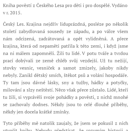
Kniha pověstí z Českého Lesa pro děti i pro dospělé. Vydáno
v r. 2015.
Český Les. Krajina nejdřív liduprázdná, posléze po několik
století zabydlovaná sousedy ze západu, a po válce všem
nám odcizená, zadrátovaná a opět vylidněná. A přece
krajina, která od nepaměti patřila k této zemi, i když jsme
na ni málem zapomněli. Žili tu lidé. V potu tváře a tvrdou
prací dobývali ze země chléb svůj vezdejší. Už tu nežijí,
stovky vesnic, vesniček a samot zmizely, jakoby nikdy
nebyly. Zanikl dětský smích, štěkot psů a volání hospodáře.
Ty tam jsou dávné lásky, sny a tužby, hádky a potyčky,
milování a slzy neštěstí. Něco však přece zůstalo. Lidé, kteří
tu žili, si vyprávěli svoje pohádky a pověsti, z nichž mnohé
se zachovaly dodnes. Někdy jsou to celé dlouhé příběhy,
někdy jen docela krátké zmínky.
Tyto příběhy mě natolik zaujaly, že jsem se pokusil z nich
utvořit knihu. Nebudu předstírat, že rozumím historii a