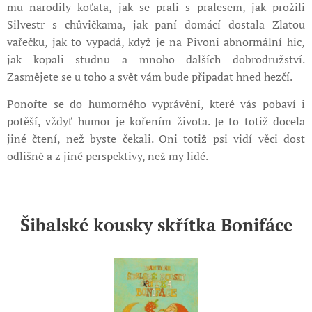
mu narodily koťata, jak se prali s pralesem, jak prožili
Silvestr s chůvičkama, jak paní domácí dostala Zlatou
vařečku, jak to vypadá, když je na Pivoni abnormální hic,
jak kopali studnu a mnoho dalších dobrodružství.
Zasmějete se u toho a svět vám bude připadat hned hezčí.
Ponořte se do humorného vyprávění, které vás pobaví i
potěší, vždyť humor je kořením života. Je to totiž docela
jiné čtení, než byste čekali. Oni totiž psi vidí věci dost
odlišně a z jiné perspektivy, než my lidé.
Šibalské kousky skřítka Bonifáce