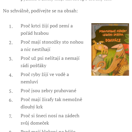
No schválně, podívejte se na obsah:
Proč krtci žijí pod zemí a
pořád hrabou
Proč mají stonožky sto nohou
a nic nestíhají
Proč už psi nelítají a nemají
rádi pošťáky
Proč ryby žijí ve vodě a
nemluví
Proč jsou zebry pruhované
Proč mají žirafy tak nemožně
dlouhý krk
Proč si šneci nosí na zádech
svůj domeček
Proč mají klokani na břiše