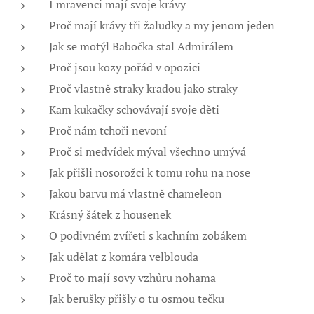
I mravenci mají svoje krávy
Proč mají krávy tři žaludky a my jenom jeden
Jak se motýl Babočka stal Admirálem
Proč jsou kozy pořád v opozici
Proč vlastně straky kradou jako straky
Kam kukačky schovávají svoje děti
Proč nám tchoři nevoní
Proč si medvídek mýval všechno umývá
Jak přišli nosorožci k tomu rohu na nose
Jakou barvu má vlastně chameleon
Krásný šátek z housenek
O podivném zvířeti s kachním zobákem
Jak udělat z komára velblouda
Proč to mají sovy vzhůru nohama
Jak berušky přišly o tu osmou tečku