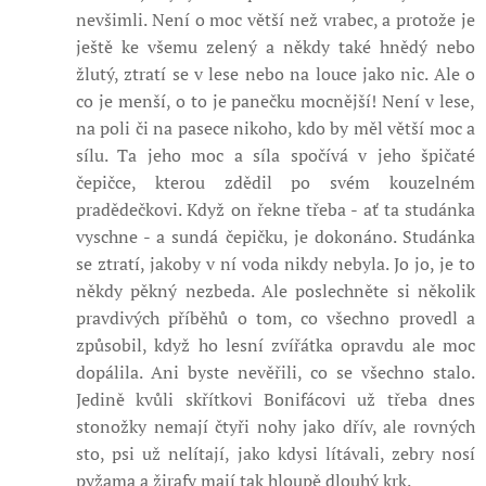
nevšimli. Není o moc větší než vrabec, a protože je
ještě ke všemu zelený a někdy také hnědý nebo
žlutý, ztratí se v lese nebo na louce jako nic. Ale o
co je menší, o to je panečku mocnější! Není v lese,
na poli či na pasece nikoho, kdo by měl větší moc a
sílu. Ta jeho moc a síla spočívá v jeho špičaté
čepičce, kterou zdědil po svém kouzelném
pradědečkovi. Když on řekne třeba - ať ta studánka
vyschne - a sundá čepičku, je dokonáno. Studánka
se ztratí, jakoby v ní voda nikdy nebyla. Jo jo, je to
někdy pěkný nezbeda. Ale poslechněte si několik
pravdivých příběhů o tom, co všechno provedl a
způsobil, když ho lesní zvířátka opravdu ale moc
dopálila. Ani byste nevěřili, co se všechno stalo.
Jedině kvůli skřítkovi Bonifácovi už třeba dnes
stonožky nemají čtyři nohy jako dřív, ale rovných
sto, psi už nelítají, jako kdysi lítávali, zebry nosí
pyžama a žirafy mají tak hloupě dlouhý krk.