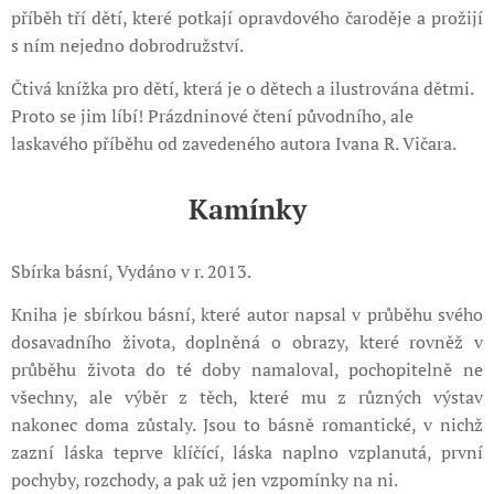
příběh tří dětí, které potkají opravdového čaroděje a prožijí
s ním nejedno dobrodružství.
Čtivá knížka pro dětí, která je o dětech a ilustrována dětmi.
Proto se jim líbí! Prázdninové čtení původního, ale
laskavého příběhu od zavedeného autora Ivana R. Vičara.
Kamínky
Sbírka básní, Vydáno v r. 2013.
Kniha je sbírkou básní, které autor napsal v průběhu svého
dosavadního života, doplněná o obrazy, které rovněž v
průběhu života do té doby namaloval, pochopitelně ne
všechny, ale výběr z těch, které mu z různých výstav
nakonec doma zůstaly. Jsou to básně romantické, v nichž
zazní láska teprve klíčící, láska naplno vzplanutá, první
pochyby, rozchody, a pak už jen vzpomínky na ni.