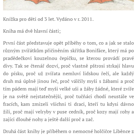
Knížka pro děti od 3 let. Vydáno v r. 2011.
Kniha má dvě hlavní části;
První část představuje opět příběhy o tom, co a jak se stalo
různým zvířátkům přičiněním skřítka Bonifáce, který má po
pradědečkovi kouzelnou čepičku, se kterou provádí pravé
divy. Tak se čtenář dozví, proč vlastně pštrosi strkají hlavu
do písku, proč už zvířata nemluví lidskou řečí, ale každý
druh má úplně jinou řeč, proč válčily myši s žábami a proč
tím pádem mají teď myši velké uši a žáby žádné, které zvíře
je na světě nejstatečnější, proč tučňáci chodí neustále ve
fracích, kam zmizeli všichni ti draci, kteří tu kdysi dávno
žili, proč mají velryby v puse cedník, proč kozy mají rohy a
zajíci dlouhé nohy a ještě další proč a zač.
Druhá část knihy je příběhem o nemocné holčičce Liběnce z