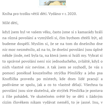
Kniha pro trošku větší děti. Vydáno v r. 2020.
Milé děti,
když jsem byl ve vašem věku, často jsme si s kamarády hráli
na různá povolání a vymýšleli si, čím bychom chtěli být, až
budeme dospělí. Myslím si, že se na tom do dnešního dne
nic moc nezměnilo, až na to, že dnešní povolání jsou úplně
někde jinde, než byla ta, na která jsem si hráli my. Vybrat si
to správné povolání není nic jednoduchého, zvláště, když o
nich vlastně nic nevíme. A tak jsem se rozhodl, že vás s
pomocí poněkud kouzelného strýčka Přesličky a jeho psa
Knoflíčka provedu po místech, kde dnes lidé pracují a
podíváme se spolu, jak a co to vlastně dělají. Všechna ta
povolání jsou sice skutečná, ale strýček Přeslička je postava
z říše pohádek. Ve skutečném světě by se děti s žádným
cizím člověkem nikam vydávat neměli, to je jasné. Inu, v