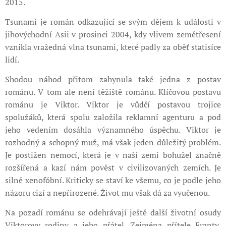
2015.
Tsunami je román odkazující se svým dějem k události v
jihovýchodní Asii v prosinci 2004, kdy vlivem zemětřesení
vznikla vražedná vlna tsunami, které padly za oběť statisíce
lidí.
Shodou náhod přitom zahynula také jedna z postav
románu. V tom ale není těžiště románu. Klíčovou postavu
románu je Viktor. Viktor je vůdčí postavou trojice
spolužáků, která spolu založila reklamní agenturu a pod
jeho vedením dosáhla významného úspěchu. Viktor je
rozhodný a schopný muž, má však jeden důležitý problém.
Je postižen nemocí, která je v naší zemi bohužel značně
rozšířená a kazí nám pověst v civilizovaných zemích. Je
silně xenofóbní. Kriticky se staví ke všemu, co je podle jeho
názoru cizí a nepřirozené. Život mu však dá za vyučenou.
Na pozadí románu se odehrávají ještě další životní osudy
Viktorovy rodiny a jeho přátel. Zejména přítele Franty,