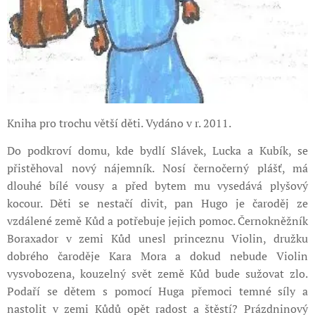
Kniha pro trochu větší děti. Vydáno v r. 2011.
Do podkroví domu, kde bydlí Slávek, Lucka a Kubík, se
přistěhoval nový nájemník. Nosí černočerný plášť, má
dlouhé bílé vousy a před bytem mu vysedává plyšový
kocour. Děti se nestačí divit, pan Hugo je čaroděj ze
vzdálené země Kůd a potřebuje jejich pomoc. Černokněžník
Boraxador v zemi Kůd unesl princeznu Violin, družku
dobrého čaroděje Kara Mora a dokud nebude Violin
vysvobozena, kouzelný svět země Kůd bude sužovat zlo.
Podaří se dětem s pomocí Huga přemoci temné síly a
nastolit v zemi Kůdů opět radost a štěstí? Prázdninový