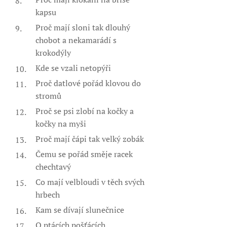
kapsu
Proč mají sloni tak dlouhý
chobot a nekamarádí s
krokodýly
Kde se vzali netopýři
Proč datlové pořád klovou do
stromů
Proč se psi zlobí na kočky a
kočky na myši
Proč mají čápi tak velký zobák
Čemu se pořád směje racek
chechtavý
Co mají velbloudi v těch svých
hrbech
Kam se dívají slunečnice
O ptácích pošťácích