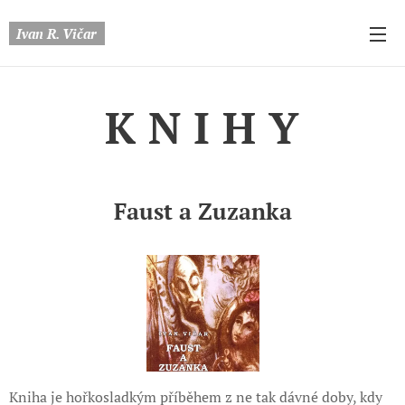
Ivan R. Vičar
K N I H Y
Faust a Zuzanka
Kniha je hořkosladkým příběhem z ne tak dávné doby, kdy